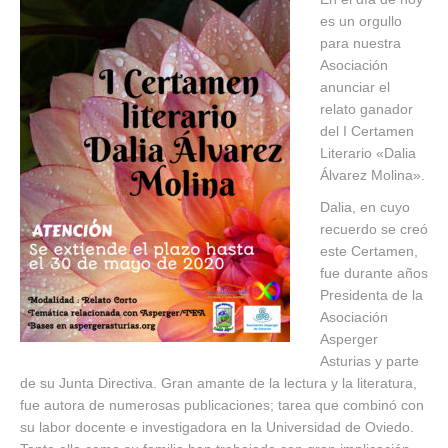
es un orgullo
para nuestra
Asociación
anunciar el
relato ganador
del I Certamen
Literario «Dalia
Álvarez Molina».
Dalia, en cuyo
recuerdo se creó
este Certamen,
fue durante años
Presidenta de la
Asociación
Asperger
Asturias y parte
de su Junta Directiva. Gran amante de la lectura y la literatura,
fue autora de numerosas publicaciones; tarea que combinó con
su labor docente e investigadora en la Universidad de Oviedo.