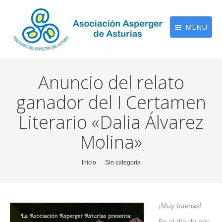
MENU
Anuncio del relato
ganador del I Certamen
Literario «Dalia Álvarez
Molina»
You are here:
Inicio
Sin categoría
¡Muy buenas!
En el día de hoy