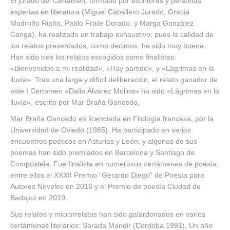
El jurado del Certamen, formado por escritores y personas
expertas en literatura (Miguel Caballero Jurado, Gracia
Modroño Riaño, Pablo Fraile Dorado, y Marga González
Canga), ha realizado un trabajo exhaustivo; pues la calidad de
los relatos presentados, como decimos, ha sido muy buena.
Han sido tres los relatos escogidos como finalistas:
«Bienvenidos a mi realidad», «Hay partido», y «Lágrimas en la
lluvia». Tras una larga y difícil deliberación, el relato ganador de
este I Certamen «Dalia Álvarez Molina» ha sido «Lágrimas en la
lluvia», escrito por Mar Braña Gancedo.
Mar Braña Gancedo es licenciada en Filología francesa, por la
Universidad de Oviedo (1985). Ha participado en varios
encuentros poéticos en Asturias y León, y algunos de sus
poemas han sido premiados en Barcelona y Santiago de
Compostela. Fue finalista en numerosos certámenes de poesía,
entre ellos el XXXII Premio “Gerardo Diego” de Poesía para
Autores Noveles en 2016 y el Premio de poesía Ciudad de
Badajoz en 2019.
Sus relatos y microrrelatos han sido galardonados en varios
certámenes literarios: Sarada Mandir (Córdoba 1991), Un año