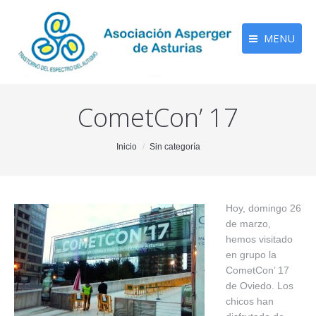
MENU
CometCon’ 17
You are here:
Inicio
Sin categoría
Hoy, domingo 26
de marzo,
hemos visitado
en grupo la
CometCon’ 17
de Oviedo. Los
chicos han